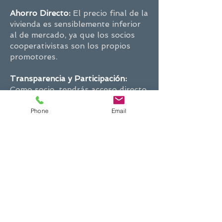
Ahorro Directo:
El precio final de la
vivienda es sensiblemente inferior
al de mercado, ya que los socios
cooperativistas son los propios
promotores.
Transparencia y Participación:
Como socio, tendrás acceso directo
a la gestión de los recursos y a
toda la información sobre el
Phone
Email
proyecto.
Garantía de Calidad:
Al no haber
un beneficio empresarial, se
prioriza el uso de materiales de
primera calidad y sistemas
eficientes, como la aerotermia o el
sistema SATE.