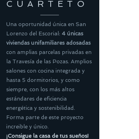
CUARTET
O
Una oportunidad única en San
Lorenzo del Escorial:
4 únicas
viviendas unifamiliares adosadas
con amplias parcelas privadas en
la Travesía de las Pozas. Amplios
salones con cocina integrada y
hasta 5 dormitorios, y como
siempre, con los más altos
estándares de eficiencia
energética y sostenibilidad.
Forma parte de este proyecto
increible y único.
¡Consigue la casa de tus sueños!