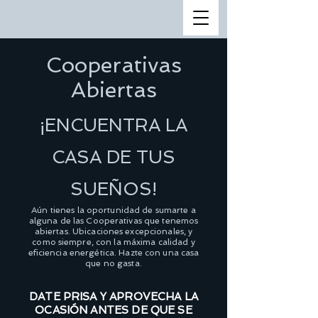
Cooperativas
Abiertas
¡ENCUENTRA LA
CASA DE TUS
SUEÑOS!
Aún tienes la oportunidad de sumarte a
alguna de las Cooperativas que tenemos
abiertas. Ubicaciones excepcionales, y
como siempre, con la máxima calidad y
eficiencia energética. Hazte con una casa
que no gasta.
DATE PRISA Y APROVECHA LA
OCASIÓN ANTES DE QUE SE