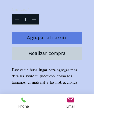
Cantidad
*
Agregar al carrito
Realizar compra
Este es un buen lugar para agregar más 
detalles sobre tu producto, como los 
tamaños, el material y las instrucciones 
de cuidado o de limpieza.
Información del producto
Phone
Email
Este es un buen lugar para agregar más 
Política de devolución y reembolso
información sobre tu producto, como los 
tamaños
material 
instrucciones 
, el 
y las 
Es un buen lugar para que tus clientes 
de cuidado o de limpieza
. También es 
Información de envío