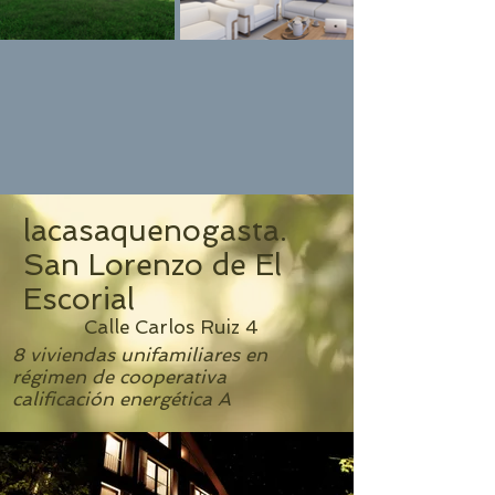
lacasaquenogasta.
San Lorenzo de El
Escorial
Calle Carlos Ruiz 4
8 viviendas unifamiliares en
régimen de cooperativa
calificación energética A