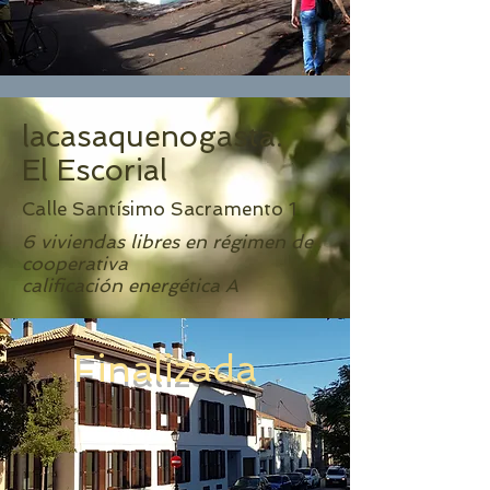
lacasaquenogasta.
El Escorial
Calle Santísimo Sacramento 1
6 viviendas libres en régimen de
cooperativa
calificación energética A
Finalizada