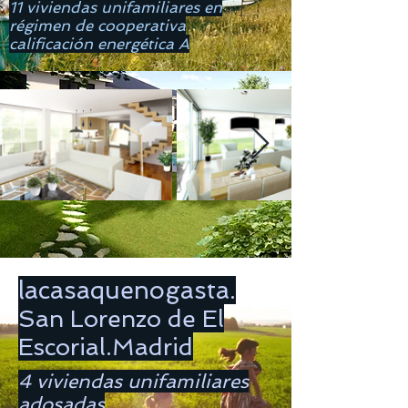
11 viviendas unifamiliares en
régimen de cooperativa
calificación energética A
lacasaquenogasta.
San Lorenzo de El
Escorial.Madrid
4 viviendas unifamiliares
adosadas