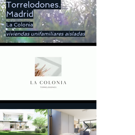
Torrelodones.
Madrid
La Colonia
viviendas unifamiliares aisladas