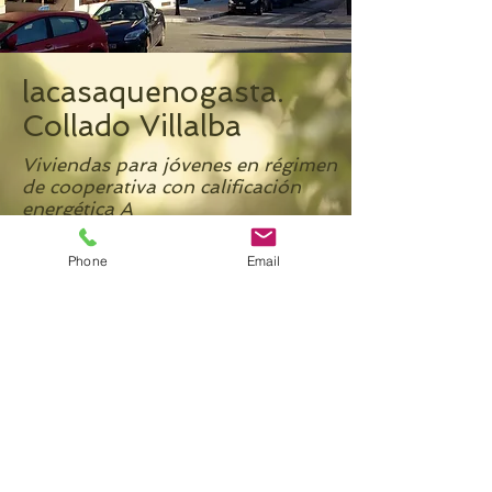
lacasaquenogasta.
Collado Villalba
Viviendas para jóvenes en régimen
de cooperativa con calificación
energética A
Phone
Email