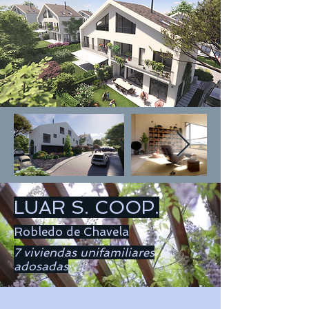
LUAR S. COOP.
Robledo de Chavela
7 viviendas unifamiliares
adosadas