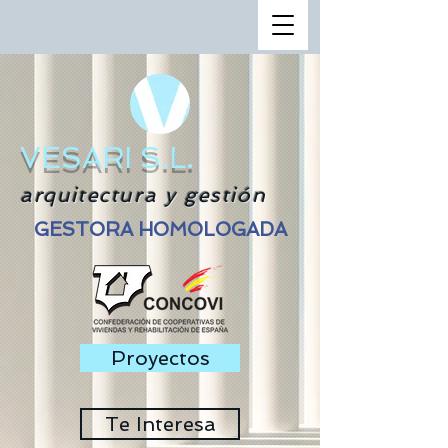
VESARI S.L.
arquitectura y gestión
GESTORA HOMOLOGADA
Proyectos
Te Interesa